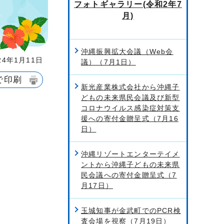
フォトギャラリー(令和2年7
月)
沖縄振興拡大会議（Web会
4年1月11日
議）（7月1日）
で印刷
新光産業株式会社から沖縄子
どもの未来県民会議及び新型
コロナウイルス感染症対策支
援への寄付金贈呈式（7月16
日）
沖縄リゾートエンターテイメ
ントから沖縄子どもの未来県
民会議への寄付金贈呈式（7
月17日）
玉城知事が金武町でのPCR検
査会場を視察（7月19日）