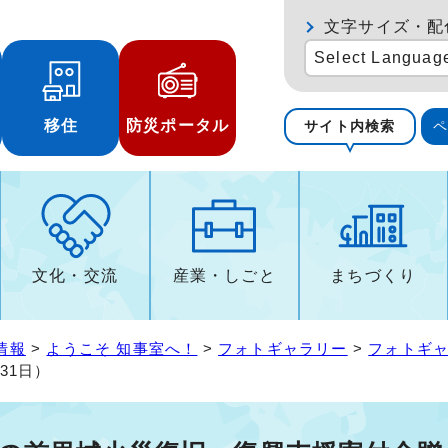
文字サイズ・配
Select Languag
移住
防災ポータル
サイト内検索
文化・交流
産業・しごと
まちづくり
情報
>
ようこそ 知事室へ！
>
フォトギャラリー
>
フォトギャ
31日）