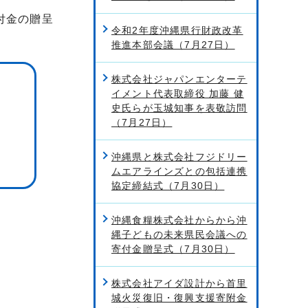
付金の贈呈
令和2年度沖縄県行財政改革
推進本部会議（7月27日）
株式会社ジャパンエンターテ
イメント代表取締役 加藤 健
史氏らが玉城知事を表敬訪問
（7月27日）
沖縄県と株式会社フジドリー
ムエアラインズとの包括連携
協定締結式（7月30日）
沖縄食糧株式会社からから沖
縄子どもの未来県民会議への
寄付金贈呈式（7月30日）
株式会社アイダ設計から首里
城火災復旧・復興支援寄附金