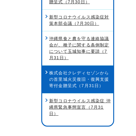
贈呈式（7月30日）
新型コロナウイルス感染症対
策本部会議（7月30日）
沖縄県食と農を守る連絡協議
会が、種子に関する条例制定
について玉城知事に要請（7
月31日）
株式会社クレディセゾンから
の首里城火災復旧・復興支援
寄付金贈呈式（7月31日）
新型コロナウイルス感染症 沖
縄県緊急事態宣言（7月31
日）