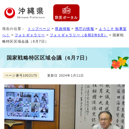
防災ポータル
現在の位置：
トップページ
>
県政情報
>
県庁の情報
>
ようこそ 知事室
へ！
>
フォトギャラリー
>
フォトギャラリー（令和3年6月）
> 国家戦
略特区区域会議（6月7日）
国家戦略特区区域会議（6月7日）
ページ番号1002175
更新日 2024年1月11日