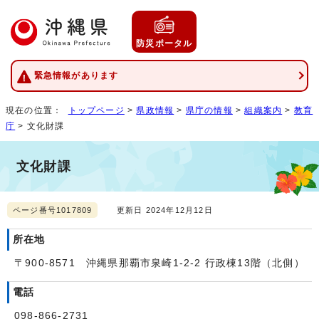
防災ポータル
緊急情報があります
現在の位置：
トップページ
>
県政情報
>
県庁の情報
>
組織案内
>
教育
庁
> 文化財課
文化財課
ページ番号1017809
更新日 2024年12月12日
所在地
〒900-8571 沖縄県那覇市泉崎1-2-2 行政棟13階（北側）
電話
098-866-2731