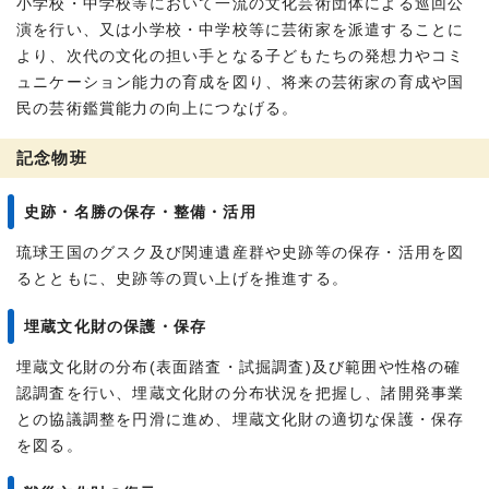
小学校・中学校等において一流の文化芸術団体による巡回公
演を行い、又は小学校・中学校等に芸術家を派遣することに
より、次代の文化の担い手となる子どもたちの発想力やコミ
ュニケーション能力の育成を図り、将来の芸術家の育成や国
民の芸術鑑賞能力の向上につなげる。
記念物班
史跡・名勝の保存・整備・活用
琉球王国のグスク及び関連遺産群や史跡等の保存・活用を図
るとともに、史跡等の買い上げを推進する。
埋蔵文化財の保護・保存
埋蔵文化財の分布(表面踏査・試掘調査)及び範囲や性格の確
認調査を行い、埋蔵文化財の分布状況を把握し、諸開発事業
との協議調整を円滑に進め、埋蔵文化財の適切な保護・保存
を図る。