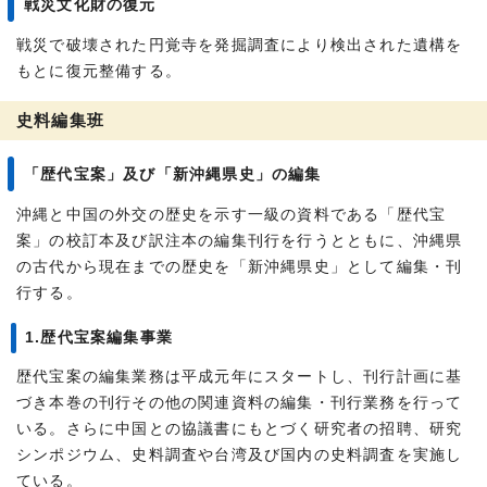
戦災文化財の復元
戦災で破壊された円覚寺を発掘調査により検出された遺構を
もとに復元整備する。
史料編集班
「歴代宝案」及び「新沖縄県史」の編集
沖縄と中国の外交の歴史を示す一級の資料である「歴代宝
案」の校訂本及び訳注本の編集刊行を行うとともに、沖縄県
の古代から現在までの歴史を「新沖縄県史」として編集・刊
行する。
1.歴代宝案編集事業
歴代宝案の編集業務は平成元年にスタートし、刊行計画に基
づき本巻の刊行その他の関連資料の編集・刊行業務を行って
いる。さらに中国との協議書にもとづく研究者の招聘、研究
シンポジウム、史料調査や台湾及び国内の史料調査を実施し
ている。