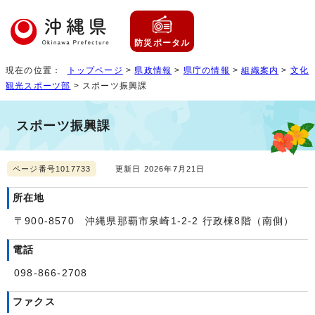
防災ポータル
現在の位置：
トップページ
>
県政情報
>
県庁の情報
>
組織案内
>
文化
観光スポーツ部
> スポーツ振興課
スポーツ振興課
ページ番号1017733
更新日 2026年7月21日
所在地
〒900-8570 沖縄県那覇市泉崎1-2-2 行政棟8階（南側）
電話
098-866-2708
ファクス