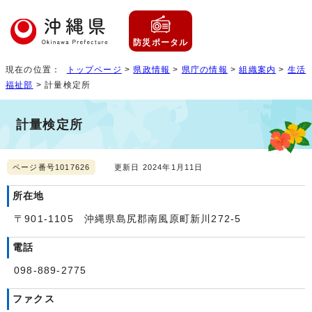
防災ポータル
現在の位置：
トップページ
>
県政情報
>
県庁の情報
>
組織案内
>
生活
福祉部
> 計量検定所
計量検定所
ページ番号1017626
更新日 2024年1月11日
所在地
〒901-1105 沖縄県島尻郡南風原町新川272-5
電話
098-889-2775
ファクス