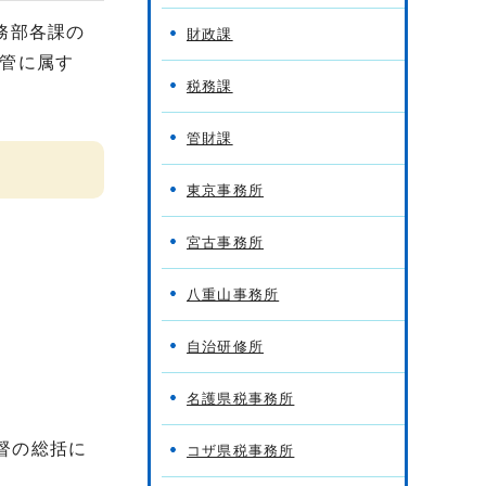
務部各課の
財政課
管に属す
税務課
管財課
東京事務所
宮古事務所
八重山事務所
自治研修所
名護県税事務所
督の総括に
コザ県税事務所