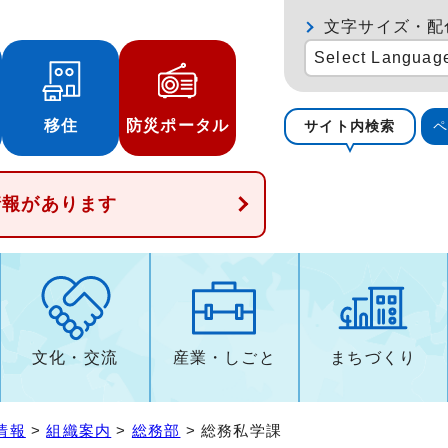
文字サイズ・配
Select Languag
移住
防災ポータル
サイト内検索
情報があります
文化・交流
産業・しごと
まちづくり
情報
>
組織案内
>
総務部
> 総務私学課