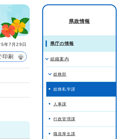
県政情報
県庁の情報
5年7月29日
で印刷
組織案内
総務部
総務私学課
人事課
行政管理課
職員厚生課