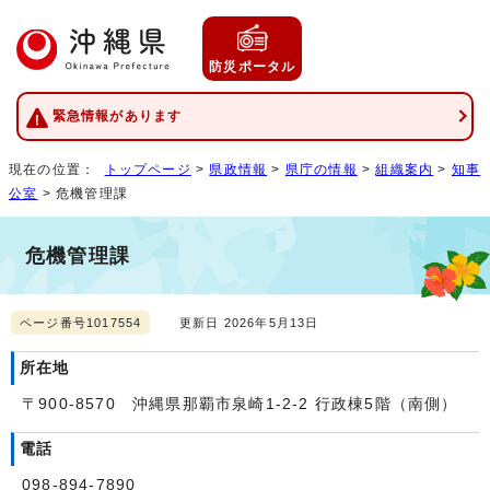
防災ポータル
緊急情報があります
現在の位置：
トップページ
>
県政情報
>
県庁の情報
>
組織案内
>
知事
公室
> 危機管理課
危機管理課
ページ番号1017554
更新日 2026年5月13日
所在地
〒900-8570 沖縄県那覇市泉崎1-2-2 行政棟5階（南側）
電話
098-894-7890