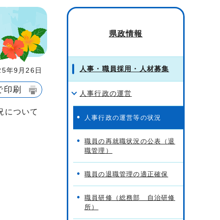
県政情報
人事・職員採用・人材募集
5年9月26日
で印刷
人事行政の運営
況について
人事行政の運営等の状況
職員の再就職状況の公表（退
職管理）
職員の退職管理の適正確保
職員研修（総務部 自治研修
所）