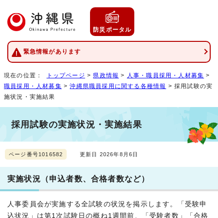
防災ポータル
緊急情報があります
現在の位置：
トップページ
>
県政情報
>
人事・職員採用・人材募集
>
職員採用・人材募集
>
沖縄県職員採用に関する各種情報
> 採用試験の実
施状況・実施結果
採用試験の実施状況・実施結果
ページ番号1016582
更新日 2026年8月6日
実施状況（申込者数、合格者数など）
人事委員会が実施する全試験の状況を掲示します。「受験申
込状況」は第1次試験日の概ね1週間前、「受験者数」「合格