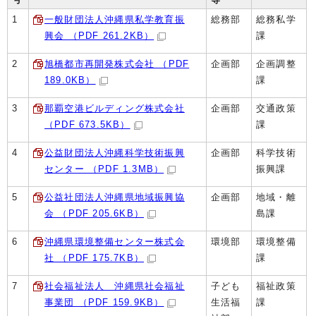
1
一般財団法人沖縄県私学教育振
総務部
総務私学
興会 （PDF 261.2KB）
課
2
旭橋都市再開発株式会社 （PDF
企画部
企画調整
189.0KB）
課
3
那覇空港ビルディング株式会社
企画部
交通政策
（PDF 673.5KB）
課
4
公益財団法人沖縄科学技術振興
企画部
科学技術
センター （PDF 1.3MB）
振興課
5
公益社団法人沖縄県地域振興協
企画部
地域・離
会 （PDF 205.6KB）
島課
6
沖縄県環境整備センター株式会
環境部
環境整備
社 （PDF 175.7KB）
課
7
社会福祉法人 沖縄県社会福祉
子ども
福祉政策
事業団 （PDF 159.9KB）
生活福
課