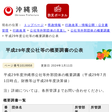
防災ポータル
現在の位置：
トップページ
>
県政情報
>
行政改革・情報公開・公文書
管理
>
行政改革
>
公社等外郭団体の見直し
>
公社等外郭団体の概要調書
> 平成29年度公社等の概要調書の公表
平成29年度公社等の概要調書の公表
ページ番号1018958
更新日 2024年1月11日
平成29年度沖縄県公社等外郭団体の概要調書（平成29年7月
1日時点。財務等は平成28年度決算値）
注）詳細については、各所管課までお問い合わせください。
概要調書一覧
番
団体名
所管部
所管課
号
等