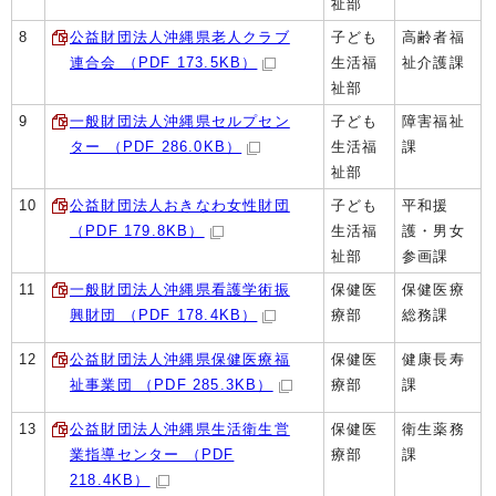
祉部
8
公益財団法人沖縄県老人クラブ
子ども
高齢者福
連合会 （PDF 173.5KB）
生活福
祉介護課
祉部
9
一般財団法人沖縄県セルプセン
子ども
障害福祉
ター （PDF 286.0KB）
生活福
課
祉部
10
公益財団法人おきなわ女性財団
子ども
平和援
（PDF 179.8KB）
生活福
護・男女
祉部
参画課
11
一般財団法人沖縄県看護学術振
保健医
保健医療
興財団 （PDF 178.4KB）
療部
総務課
12
公益財団法人沖縄県保健医療福
保健医
健康長寿
祉事業団 （PDF 285.3KB）
療部
課
13
公益財団法人沖縄県生活衛生営
保健医
衛生薬務
業指導センター （PDF
療部
課
218.4KB）