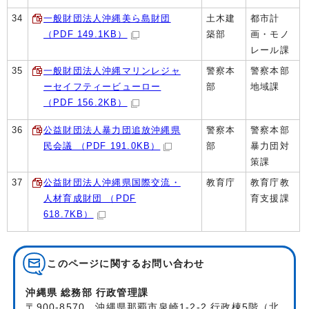
34
一般財団法人沖縄美ら島財団
土木建
都市計
（PDF 149.1KB）
築部
画・モノ
レール課
35
一般財団法人沖縄マリンレジャ
警察本
警察本部
ーセイフティービューロー
部
地域課
（PDF 156.2KB）
36
公益財団法人暴力団追放沖縄県
警察本
警察本部
民会議 （PDF 191.0KB）
部
暴力団対
策課
37
公益財団法人沖縄県国際交流・
教育庁
教育庁教
人材育成財団 （PDF
育支援課
618.7KB）
このページに関する
お問い合わせ
沖縄県 総務部 行政管理課
〒900-8570 沖縄県那覇市泉崎1-2-2 行政棟5階（北