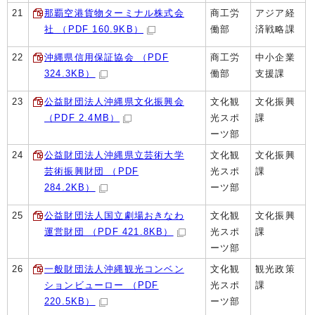
21
那覇空港貨物ターミナル株式会
商工労
アジア経
社 （PDF 160.9KB）
働部
済戦略課
22
沖縄県信用保証協会 （PDF
商工労
中小企業
324.3KB）
働部
支援課
23
公益財団法人沖縄県文化振興会
文化観
文化振興
（PDF 2.4MB）
光スポ
課
ーツ部
24
公益財団法人沖縄県立芸術大学
文化観
文化振興
芸術振興財団 （PDF
光スポ
課
284.2KB）
ーツ部
25
公益財団法人国立劇場おきなわ
文化観
文化振興
運営財団 （PDF 421.8KB）
光スポ
課
ーツ部
26
一般財団法人沖縄観光コンベン
文化観
観光政策
ションビューロー （PDF
光スポ
課
220.5KB）
ーツ部