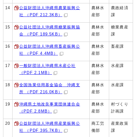
14
公益財団法人沖縄県農業振興公
農林水
農政経済
社 （PDF 212.3KB）
産部
課
15
公益社団法人沖縄県糖業振興協
農林水
糖業農産
会 （PDF 189.5KB）
産部
課
16
公益財団法人沖縄県畜産振興公
農林水
畜産課
社 （PDF 4.4MB）
産部
17
一般財団法人沖縄県水産公社
農林水
水産課
（PDF 2.1MB）
産部
18
全国漁業信用基金協会 沖縄支
農林水
水産課
所 （PDF 216.0KB）
産部
19
沖縄県土地改良事業団体連合会
農林水
村づくり
（PDF 2.8MB）
産部
計画課
20
公益財団法人沖縄県産業振興公
商工労
産業政策
社 （PDF 395.7KB）
働部
課