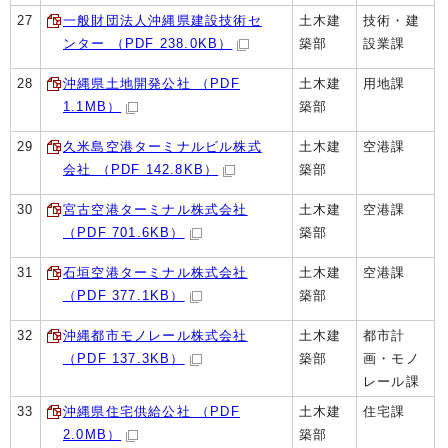
27
一般財団法人沖縄県建設技術セ
土木建
技術・建
ンター （PDF 238.0KB）
築部
設業課
28
沖縄県土地開発公社 （PDF
土木建
用地課
1.1MB）
築部
29
久米島空港ターミナルビル株式
土木建
空港課
会社 （PDF 142.8KB）
築部
30
宮古空港ターミナル株式会社
土木建
空港課
（PDF 701.6KB）
築部
31
石垣空港ターミナル株式会社
土木建
空港課
（PDF 377.1KB）
築部
32
沖縄都市モノレール株式会社
土木建
都市計
（PDF 137.3KB）
築部
画・モノ
レール課
33
沖縄県住宅供給公社 （PDF
土木建
住宅課
2.0MB）
築部