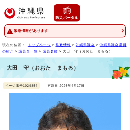
防災ポータル
緊急情報があります
現在の位置：
トップページ
>
県政情報
>
沖縄県議会
>
沖縄県議会議員
の紹介
>
議員名一覧
>
議員名簿
> 大田 守（おおた まもる）
大田 守（おおた まもる）
ページ番号1029854
更新日 2026年4月17日