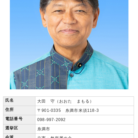
氏名
大田 守（おおた まもる）
住所
〒901-0335 糸満市米須118-3
電話番号
098-997-2092
選挙区
糸満市
会派