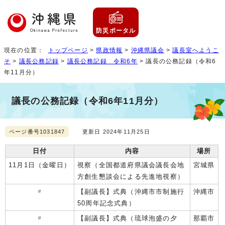
防災ポータル
現在の位置：
トップページ
>
県政情報
>
沖縄県議会
>
議長室へようこ
そ
>
議長公務記録
>
議長公務記録 令和6年
> 議長の公務記録（令和6
年11月分）
議長の公務記録（令和6年11月分）
ページ番号1031847
更新日 2024年11月25日
日付
内容
場所
11月1日（金曜日）
視察（全国都道府県議会議長会地
宮城県
方創生懇談会による先進地視察）
〃
【副議長】式典（沖縄市市制施行
沖縄市
50周年記念式典）
〃
【副議長】式典（琉球泡盛の夕
那覇市