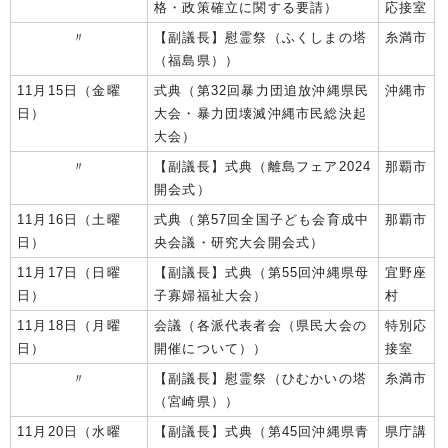
格・政策確立に関する要請）
応接室
〃
【副議長】慰霊祭（ふくしまの塔
糸満市
（福島県））
11月15日（金曜
式典（第32回暴力団追放沖縄県民
沖縄市
日）
大会・暴力団壊滅沖縄市民総決起
大会）
〃
【副議長】式典（離島フェア2024
那覇市
開会式）
11月16日（土曜
式典（第57回全国子ども会育成中
那覇市
日）
央会議・研究大会開会式）
11月17日（日曜
【副議長】式典（第55回沖縄県母
宜野座
日）
子寡婦福祉大会）
村
11月18日（月曜
会議（各派代表者会（県民大会の
特別応
日）
開催について））
接室
〃
【副議長】慰霊祭（ひむかいの塔
糸満市
（宮崎県））
11月20日（水曜
【副議長】式典（第45回沖縄県青
県庁講