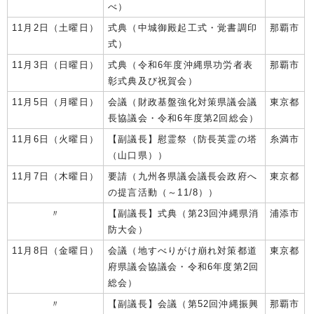
べ）
11月2日（土曜日）
式典（中城御殿起工式・覚書調印
那覇市
式）
11月3日（日曜日）
式典（令和6年度沖縄県功労者表
那覇市
彰式典及び祝賀会）
11月5日（月曜日）
会議（財政基盤強化対策県議会議
東京都
長協議会・令和6年度第2回総会）
11月6日（火曜日）
【副議長】慰霊祭（防長英霊の塔
糸満市
（山口県））
11月7日（木曜日）
要請（九州各県議会議長会政府へ
東京都
の提言活動（～11/8））
〃
【副議長】式典（第23回沖縄県消
浦添市
防大会）
11月8日（金曜日）
会議（地すべりがけ崩れ対策都道
東京都
府県議会協議会・令和6年度第2回
総会）
〃
【副議長】会議（第52回沖縄振興
那覇市