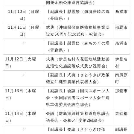
開発金融公庫運営協議会）
11月10日（日曜
【副議長】慰霊祭（鎮魂長崎の碑
糸満市
日）
（長崎県））
11月11日（月曜
式典（沖縄県保健医療福祉事業団
那覇市
日）
設立50周年記念式典・祝賀会）
〃
【副議長】慰霊祭（みちのくの塔
糸満市
（青森県））
11月12日（火曜
式典（伊是名村内花区地域活動拠
伊是名
日）
点活性化施設落成式及び祝賀会）
村
〃
【副議長】式典（さとうきび政策
南風原
確立沖縄県農業代表者大会）
町
11月13日（水曜
【副議長】会議（国民スポーツ大
那覇市
日）
会・全国障害者スポーツ大会沖縄
県準備委員会設立総会）
11月14日（木曜
会議（離島振興対策都道府県議会
東京都
日）
議長会・令和6年度第2回総会）
〃
【副議長】要請（さとうきび価
副議長