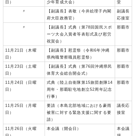
日）
少年育成大会）
堂
〃
【副議長】表敬（今井絵理子内閣
副議長
府大臣政務官）
応接室
〃
【副議長】式典（第78回国民スポ
那覇市
ーツ大会入賞者等表彰式及び慰労
祝賀会）
11月21日（木曜
【副議長】慰霊祭（令和6年沖縄
那覇市
日）
県殉職警察職員慰霊祭）
11月23日（土曜
【副議長】式典（第76回沖縄県民
那覇市
日）
体育大会総合開会式）
11月24日（日曜
式典（陸上自衛隊第15旅団創隊14
那覇市
日）
周年・那覇駐屯地創立52周年記念
行事）
11月25日（月曜
要請（本島北部地域における豪雨
議長応
日）
被害に対する緊急支援に関する要
接室
請）
11月26日（火曜
本会議（開会日）
本会議
日）
場