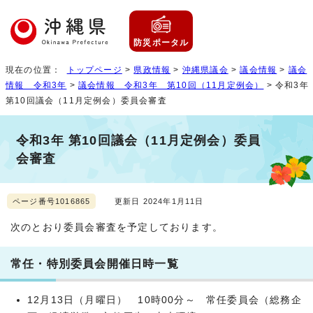
防災ポータル
現在の位置：
トップページ
>
県政情報
>
沖縄県議会
>
議会情報
>
議会
情報 令和3年
>
議会情報 令和3年 第10回（11月定例会）
> 令和3年
第10回議会（11月定例会）委員会審査
令和3年 第10回議会（11月定例会）委員
会審査
ページ番号1016865
更新日 2024年1月11日
次のとおり委員会審査を予定しております。
常任・特別委員会開催日時一覧
12月13日（月曜日） 10時00分～ 常任委員会（総務企