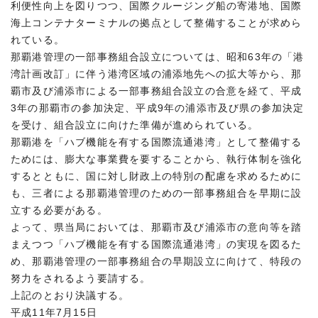
利便性向上を図りつつ、国際クルージング船の寄港地、国際
海上コンテナターミナルの拠点として整備することが求めら
れている。
那覇港管理の一部事務組合設立については、昭和63年の「港
湾計画改訂」に伴う港湾区域の浦添地先への拡大等から、那
覇市及び浦添市による一部事務組合設立の合意を経て、平成
3年の那覇市の参加決定、平成9年の浦添市及び県の参加決定
を受け、組合設立に向けた準備が進められている。
那覇港を「ハブ機能を有する国際流通港湾」として整備する
ためには、膨大な事業費を要することから、執行体制を強化
するとともに、国に対し財政上の特別の配慮を求めるために
も、三者による那覇港管理のための一部事務組合を早期に設
立する必要がある。
よって、県当局においては、那覇市及び浦添市の意向等を踏
まえつつ「ハブ機能を有する国際流通港湾」の実現を図るた
め、那覇港管理の一部事務組合の早期設立に向けて、特段の
努力をされるよう要請する。
上記のとおり決議する。
平成11年7月15日