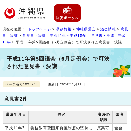
防災ポータル
現在の位置：
トップページ
>
県政情報
>
沖縄県議会
>
議会情報
>
意見
書・決議
>
意見書・決議 平成11年～平成15年
>
意見書・決議 平成
11年
> 平成11年第5回議会（6月定例会）で可決された意見書・決議
平成11年第5回議会（6月定例会）で可決
された意見書・決議
ページ番号1020943
更新日 2024年1月11日
意見書2件
議決年月日
件名
議決の
備考
結果
平成11年7
義務教育費国庫負担制度の堅持に
原案可
全会