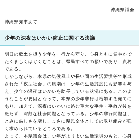
沖縄県議会
沖縄県知事あて
少年の深夜はいかい防止に関する決議
明日の郷土を担う少年を非行から守り、心身ともに健やかで
たくましくはぐくむことは、県民すべての願いであり、責務
である。
しかしながら、本県の気候風土や長い間の生活習慣等で形成
された「夜型社会」の風潮は、少年の生活態度にも影響を与
え、少年の深夜はいかいを助長している状況にある。このよ
うなことが要因となって、本県の少年非行は増加する傾向に
あり、加えて、深夜はいかいに絡む重大な事件・事故が後を
絶たず、深刻な社会問題となっている。少年の非行問題は、
とみに厳しさを増し、まさに県民全体としての取り組みが強
く求められているところである。
よって、本県議会は、少年がよりよい生活環境のもと、心身