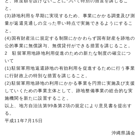
と、限度額を設けないことについて特別の措置を講じるこ
と。
(3)跡地利用を早期に実現するため、事業にかかる調査及び測
量が返還見通しの立った早い時点で実施できるようにするこ
と。
(4)国有財産法に規定する制限にかかわらず国有財産を跡地の
公的事業に無償譲与、無償貸付ができる措置を講じること。
2 駐留軍用地跡地利用促進のための新たな制度の確立につ
いて
(1)駐留軍用地返還跡地の有効利用を促進するために行う事業
に行財政上の特別な措置を講じること。
(2)駐留軍用地跡地の利用にかかる事業を円滑に実施及び支援
していくための事業主体として、跡地整備事業の総合的な実
施機関を新たに設置すること。
以上、地方自治法第99条第2項の規定により意見書を提出す
る。
平成11年7月15日
沖縄県議会