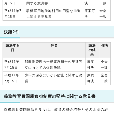
月15日
関する意見書
決
一致
平成11年7
駐留軍用地跡地利用の円滑な推進
原案可
全会
月15日
に関する意見書
決
一致
決議2件
議決年月
件名
議決
備考
日
の結
果
平成11年
那覇港管理の一部事務組合の早期設
原案
全会
7月15日
立に向けての促進決議
可決
一致
平成11年
少年の深夜はいかい防止に関する決
原案
全会
7月15日
議
可決
一致
義務教育費国庫負担制度の堅持に関する意見書
義務教育費国庫負担制度は、教育の機会均等とその水準の維