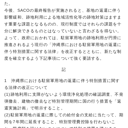
た。
今後、SACOの最終報告が実施されると、基地の返還に伴う
影響緩和、跡地利用による地域活性化等の跡地対策はますま
す重要な課題となるものの、現行制度ではそれらの課題を十
分に解決できるものとはなっていないと言わざるを得ない。
よって、政府におかれては、駐留軍用地の跡地利用が円滑に
推進されるよう現行の「沖縄県における駐留軍用地の返還に
伴う特別措置に関する法律」を改正するとともに、新たな制
度を確立するよう下記事項について強く要請する。
記
1 沖縄県における駐留軍用地の返還に伴う特別措置に関す
る法律の改正について
(1)跡地利用に支障がないよう環境浄化処理の確認調査、不発
弾撤去、建物の撤去など特別管理期間に国の行う措置を「返
還実施計画」で明示すること。
(2)駐留軍用地の返還に際しての給付金の支給に当たって、期
間を7年間に延長すること、特別管理費控除を行わないこ