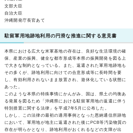
文部大臣
自治大臣
沖縄開発庁長官あて
駐留軍用地跡地利用の円滑な推進に関する意見書
本県における広大な米軍基地の存在は、良好な生活環境の確
保、産業の振興、健全な都市形成等本県の振興開発を図る上
で大きな制約となっている。また、返還された軍用地跡地も
その多くが、跡地利用に向けての合意形成等に長時間を要
し、有効利用されないまま放置され、遊休化している状態に
あった。
このような本県の特殊事情にかんがみ、国は、県土の均衡あ
る発展を図るため「沖縄県における駐留軍用地の返還に伴う
特別措置に関する法律」を平成7年5月に公布した。
しかし、この法律の最初の適用事例となった恩納通信所跡地
において、軍用地が地主に返還された後にPCB等汚染物質の
存在が明らかとなり、跡地利用がおくれるなどの支障が出