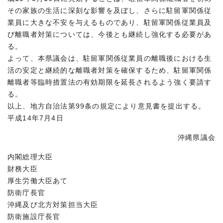
その家族の生活に深刻な影響を及ぼし、さらに駐留軍関係従
業員に大きな不安を与えるものであり、駐留軍関係従業員及
び離職者対策については、今後とも継続し強化する必要があ
る。
よって、本県議会は、駐留軍関係従業員の離職後における生
活の安定と継続的な離職者対策を確保するため、駐留軍関係
離職者等臨時措置法の有効期限を延長されるよう強く要請す
る。
以上、地方自治法第99条の規定により意見書を提出する。
平成14年7月4日
沖縄県議会
内閣総理大臣
財務大臣
厚生労働大臣あて
防衛庁長官
沖縄及び北方対策担当大臣
防衛施設庁長官