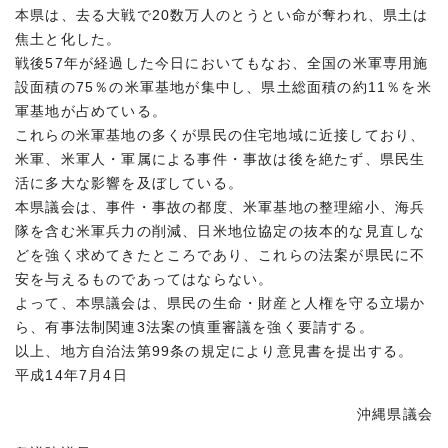
本県は、去る大戦で20数万人のとうとい命が奪われ、県土は
焦土と化した。
戦後57年が経過した今日においてもなお、全国の米軍専用施
設面積の75％の米軍基地が集中し、県土総面積の約11％を米
軍基地が占めている。
これらの米軍基地の多くが県民の住宅地域に近接しており、
米軍、米軍人・軍属による事件・事故は後を絶たず、県民生
活に多大な影響を及ぼしている。
本県議会は、事件・事故の都度、米軍基地の整理縮小、海兵
隊を含む米軍兵力の削減、日米地位協定の抜本的な見直しな
どを強く求めてきたところであり、これらの法案が県民に不
安を与えるものであってはならない。
よって、本県議会は、県民の生命・財産と人権を守る立場か
ら、有事法制関連3法案の慎重審議を強く要請する。
以上、地方自治法第99条の規定により意見書を提出する。
平成14年7月4日
沖縄県議会