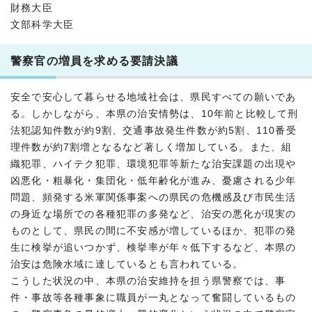
財務大臣
文部科学大臣
警察官の増員を求める要請決議
安全で安心して暮らせる地域社会は、県民すべての願いであ
る。しかしながら、本県の治安情勢は、10年前と比較して刑
法犯認知件数が約9割、交通事故発生件数が約5割、110番受
理件数が約7割増となるなど著しく増加している。また、組
織犯罪、ハイテク犯罪、環境犯罪等新たな治安課題の出現や
凶悪化・粗暴化・集団化・低年齢化が進み、憂慮される少年
問題、頻発する米軍関係事案への県民の危機感及び市民生活
の身近な場所での各種犯罪の多発など、治安の悪化が現実の
ものとして、県民の間に不安感が増しているほか、犯罪の発
生に検挙が追いつかず、検挙率が年々低下するなど、本県の
治安は危険水域に達しているとも言われている。
こうした状況の中、本県の治安維持を担う県警察では、事
件・事故等各種事象に職員が一丸となって奮闘しているもの