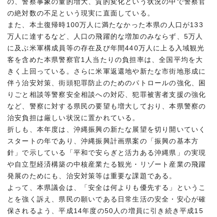
の、警察事象の量的増大、質的変化という状況の中で警察官
の絶対数の不足という現実に直面している。
また、本土復帰時100万人に満たなかった本県の人口が133
万人に達するなど、人口の飛躍的な増加のみならず、5万人
に及ぶ米軍構成員等の存在及び年間440万人に上る入域観光
客を含めた本県警察官1人当たりの負担率は、全国平均を大
きく上回っている。さらに米軍返還地や新たな市街地形成に
伴う治安対策、街頭犯罪防止のためのパトロールの強化、困
りごと相談等警察安全相談への対応、犯罪被害者支援の強化
など、警察に対する県民の要望も増大しており、本県警察の
治安負担は厳しい状況に置かれている。
折しも、本年度は、沖縄振興の新たな展望を切り開いていく
スタートの年であり、沖縄振興計画県案の「振興の基本方
針」で示している「平和で安らぎと活力ある沖縄県」の実現
や自立型経済構築の中核産業たる観光・リゾート産業の飛躍
発展のためにも、治安対策等は重要な課題である。
よって、本県議会は、「安全は何よりも優先する」というこ
とを強く訴え、県民の願いである日常生活の安全・安心が確
保されるよう、平成14年度の50人の増員に引き続き平成15