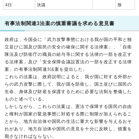
4日
決議
致
有事法制関連3法案の慎重審議を求める意見書
政府は、今国会に「武力攻撃事態における我が国の平和と独
立並びに国及び国民の安全の確保に関する法律案」、「自衛
隊法及び防衛庁の職員の給与等に関する法律の一部を改正す
る法律案」及び「安全保障会議設置法の一部を改正する法律
案」の有事法制関連3法案を提出した。
これらの法案は、政府説明によると、我が国に対する外部か
らの武力攻撃に際して、我が国を防衛し、国土並びに国民の
生命、身体及び財産を保護するために必要な法制を整備した
ものと述べている。
しかしながら、これらの法案は、憲法で保障する国民の自由
と権利が国家の緊急事態に対処する際に制限が加えられるこ
とから、地方自治体や国民の生活に重大な影響を与えるおそ
れがあり、地方自治体や国民の意見を十分に反映し、慎重を
期さなければならない。