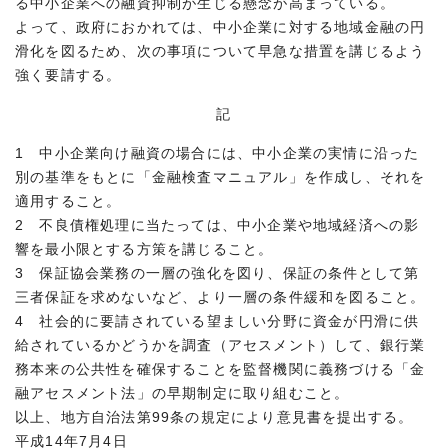
る中小企業への融資抑制が生じる懸念が高まっている。
よって、政府におかれては、中小企業に対する地域金融の円
滑化を図るため、次の事項について早急な措置を講じるよう
強く要請する。
記
1 中小企業向け融資の場合には、中小企業の実情に沿った
別の基準をもとに「金融検査マニュアル」を作成し、それを
適用すること。
2 不良債権処理に当たっては、中小企業や地域経済への影
響を最小限とする方策を講じること。
3 保証協会業務の一層の強化を図り、保証の条件として第
三者保証を求めないなど、より一層の条件緩和を図ること。
4 社会的に要請されている望ましい分野に資金が円滑に供
給されているかどうかを調査（アセスメント）して、銀行業
務本来の公共性を確保することを監督機関に義務づける「金
融アセスメント法」の早期制定に取り組むこと。
以上、地方自治法第99条の規定により意見書を提出する。
平成14年7月4日