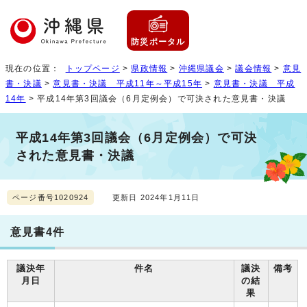
防災ポータル
現在の位置：
トップページ
>
県政情報
>
沖縄県議会
>
議会情報
>
意見
書・決議
>
意見書・決議 平成11年～平成15年
>
意見書・決議 平成
14年
> 平成14年第3回議会（6月定例会）で可決された意見書・決議
平成14年第3回議会（6月定例会）で可決
された意見書・決議
ページ番号1020924
更新日 2024年1月11日
意見書4件
議決年
件名
議決
備考
月日
の結
果