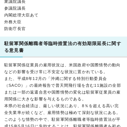
衆議院議長
参議院議長
内閣総理大臣あて
外務大臣
防衛庁長官
駐留軍関係離職者等臨時措置法の有効期限延長に関す
る意見書
駐留軍関係従業員の雇用状況は、米国政府や国際情勢の動向
などの影響を受け常に不安定な状況に置かれている。
また、平成8年12月の「沖縄に関する特別行動委員会
（SACO）」の最終報告で普天間飛行場を含む11施設の全部
または一部の返還合意や国際情勢の変化は駐留軍従業員の雇
用関係に大きな影響を与えるものである。
本県の社会経済は、厳しい状況にあり、8％を超える高い完
全失業率が続くなど、雇用情勢は極めて深刻な状況にある。
このような情勢の中で、駐留軍関係離職者等臨時措置法が平
成15年5月16日に失効することは、駐留軍関係離職者を初め