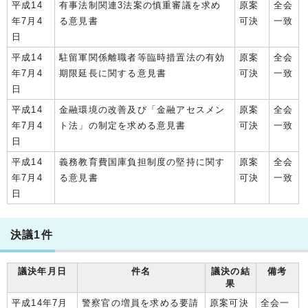
平成14
有事法制関連3法案の慎重審議を求め
原案
全会
年7月4
る意見書
可決
一致
日
平成14
駐留軍関係離職者等臨時措置法の有効
原案
全会
年7月4
期限延長に関する意見書
可決
一致
日
平成14
金融環境の改善及び「金融アセスメン
原案
全会
年7月4
ト法」の制定を求める意見書
可決
一致
日
平成14
義務教育費国庫負担制度の堅持に関す
原案
全会
年7月4
る意見書
可決
一致
日
決議1件
議決年月日
件名
議決の結
備考
果
平成14年7月
警察官の増員を求める要請
原案可決
全会一