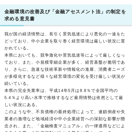
金融環境の改善及び「金融アセスメント法」の制定を
求める意見書
我が国の経済情勢は、長引く景気低迷により悪化の一途をた
どっており、中小企業を取り巻く経営環境は厳しい状況に置
かれている。
本県においても、競争激化や景気低迷等によって厳しくなっ
ており、また、小規模零細企業が多く、経営基盤が脆弱であ
り、さらに、急速な技術革新や情報化の進展、消費者ニーズ
が多様化するなど様々な経営環境の変化を受け厳しい状況が
続いている。
本県の完全失業率は、平成14年5月は8.8％で全国平均の
5.4％より高い水準で推移するなど雇用情勢は依然として厳
しい状況にある。
このような中、不良債権の最終処理によって、連鎖倒産や失
業者の激増など地域経済や中小企業経営への深刻な影響が懸
念され、また、「金融検査マニュアル」の一律適用などによ