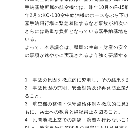
手納基地所属の航空機では、昨年10月のF-15
年2月のKC-130空中給油機のホースをぶら
嘉手納飛行場に緊急着陸するなど事故が相次
さらには過重な負担となっている嘉手納基地
いる。
よって、本県議会は、県民の生命・財産の安
の事項が速やかに実現されるよう強く要請す
1 事故の原因を徹底的に究明し、その結果を
2 事故原因の究明、安全対策及び再発防止策
ること。
3 航空機の整備・保守点検体制を徹底的に見
もに、兵士への教育と綱紀粛正を図ること。
4 民間地域上空での訓練・演習を行わないこ
以上、地方自治法第99条の規定により意見書