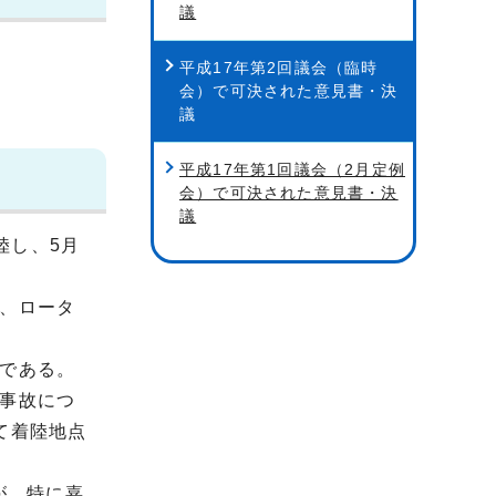
議
平成17年第2回議会（臨時
会）で可決された意見書・決
議
平成17年第1回議会（2月定例
会）で可決された意見書・決
議
陸し、5月
、ロータ
である。
事故につ
て着陸地点
が、特に嘉