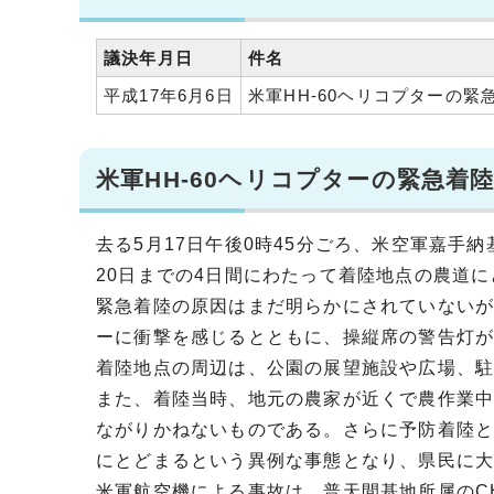
議決年月日
件名
平成17年6月6日
米軍HH-60ヘリコプターの
米軍HH-60ヘリコプターの緊急着
去る5月17日午後0時45分ごろ、米空軍嘉手
20日までの4日間にわたって着陸地点の農道
緊急着陸の原因はまだ明らかにされていない
ーに衝撃を感じるとともに、操縦席の警告灯
着陸地点の周辺は、公園の展望施設や広場、
また、着陸当時、地元の農家が近くで農作業
ながりかねないものである。さらに予防着陸と
にとどまるという異例な事態となり、県民に
米軍航空機による事故は、普天間基地所属のCH