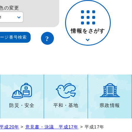
色の変更
e
情報をさがす
ページ番号検索
防災・安全
平和・基地
県政情報
平成20年
>
意見書・決議 平成17年
> 平成17年