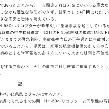
中であったことから、一歩間違えれば人命にかかわる重大な
しながら迅速な修理ができず、結果として4日間にわたっ
大きな不安と恐怖を与えている。
-53Dヘリコプターが昨年8月に墜落事故を起こしている
戦闘機の空中接触事故、12月のF-15戦闘機の機体部品落
下げたままでの緊急着陸、事故発生当日の正午過ぎに事故機
いでいることから、県民は、米軍の航空機整備のあり方や安
を初めとする米軍基地のあり方について大きな疑問と不信感
全を守る立場から、今回の事故に対し厳重に抗議するととも
る。
記
速やかに県民に明らかにすること。
が講じられるまでの間、HH-60ヘリコプターと同型機の飛