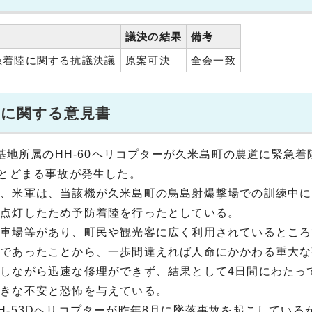
議決の結果
備考
緊急着陸に関する抗議決議
原案可決
全会一致
陸に関する意見書
納基地所属のHH-60ヘリコプターが久米島町の農道に緊急着
にとどまる事故が発生した。
が、米軍は、当該機が久米島町の鳥島射爆撃場での訓練中に
が点灯したため予防着陸を行ったとしている。
駐車場等があり、町民や観光客に広く利用されているところ
中であったことから、一歩間違えれば人命にかかわる重大な
しながら迅速な修理ができず、結果として4日間にわたっ
大きな不安と恐怖を与えている。
-53Dヘリコプターが昨年8月に墜落事故を起こしている