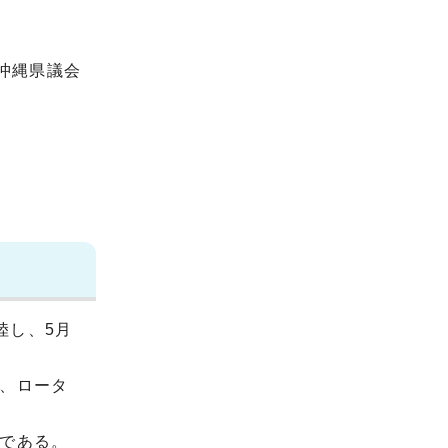
沖縄県議会
陸し、5月
、ロータ
である。