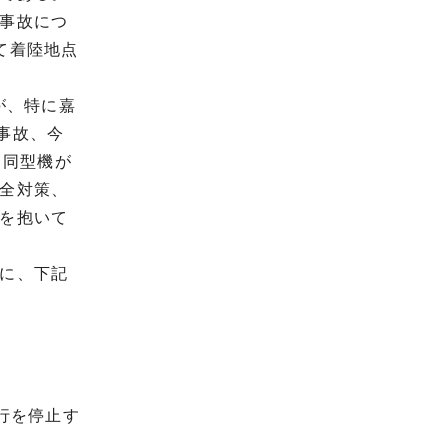
事故につ
て着陸地点
が、特に嘉
下事故、今
と同型機が
全対策、
を抱いて
に、下記
行を停止す