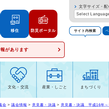
文字サイズ・配
Select Languag
移住
防災ポータル
サイト内検索
情報があります
文化・交流
産業・しごと
まちづくり
議会
>
議会情報
>
意見書・決議
>
意見書・決議 平成16年～