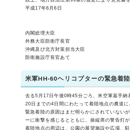
平成17年6月6日
内閣総理大臣
外務大臣防衛庁長官
沖縄及び北方対策担当大臣
防衛施設庁長官あて
米軍HH-60ヘリコプターの緊急着
去る5月17日午後0時45分ごろ、米空軍嘉手
20日までの4日間にわたって着陸地点の農道
緊急着陸の原因はまだ明らかにされていない
ーに衝撃を感じるとともに、操縦席の警告灯
着陸地点の周辺は、公園の展望施設や広場、