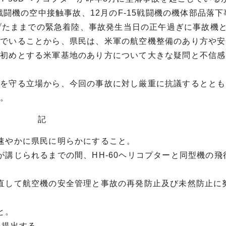
戦闘機の空中接触事故、12月のF-15戦闘機の機体部品落
下げたままでの緊急着陸、事故発生当日の正午過ぎに事故機
いでいることから、県民は、米軍の航空機整備のあり方や安
を初めとする米軍基地のあり方について大きな疑問と不信感
全を守る立場から、今回の事故に対し厳重に抗議するととも
る。
記
速やかに県民に明らかにすること。
が講じられるまでの間、HH-60ヘリコプターと同型機の飛
直して航空機の安全管理と事故の再発防止及び未然防止に
と。
を提出する。