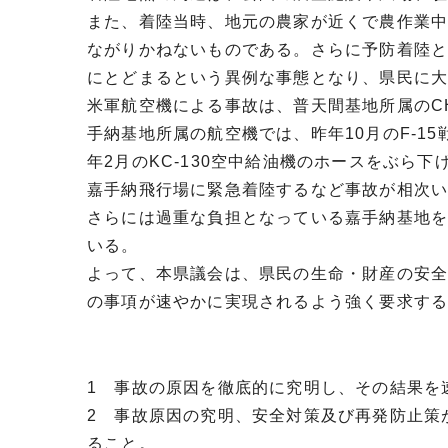
また、着陸当時、地元の農家が近くで農作業
ながりかねないものである。さらに予防着陸と
にとどまるという異例な事態となり、県民に
米軍航空機による事故は、普天間基地所属のCH
手納基地所属の航空機では、昨年10月のF-15
年2月のKC-130空中給油機のホースをぶら
嘉手納飛行場に緊急着陸するなど事故が相次
さらには過重な負担となっている嘉手納基地
いる。
よって、本県議会は、県民の生命・財産の安
の事項が速やかに実現されるよう強く要求す
1 事故の原因を徹底的に究明し、その結果を
2 事故原因の究明、安全対策及び再発防止策
ること。