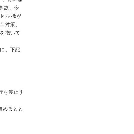
下事故、今
と同型機が
全対策、
を抱いて
に、下記
行を停止す
努めるとと