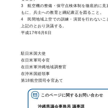
3 航空機の整備・保守点検体制を徹底的に見
もに、兵士への教育と綱紀粛正を図ること。
4 民間地域上空での訓練・演習を行わないこ
上記のとおり決議する。
平成17年6月6日
駐日米国大使
在日米軍司令官
在日米軍沖縄地域調整官
在沖米国総領事
第18航空団司令官あて
このページに関する
お問い合わせ
沖縄県議会事務局 議事課