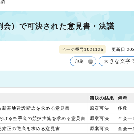
決議
定例会）で可決された意見書・決議
ページ番号1021125
更新日 202
大きな文字
印刷
議決の結果
備考
古新基地建設断念を求める意見書
原案可決
多数
における空手道の競技実施を求める意見書
原案可決
全会一
紀粛正の徹底を求める意見書
原案可決
全会一