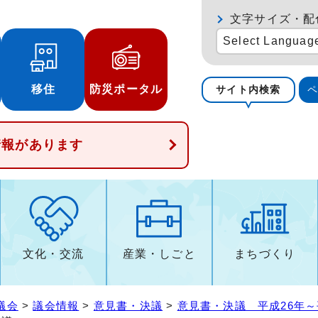
文字サイズ・配
Select Languag
移住
防災ポータル
サイト内検索
情報があります
文化・交流
産業・しごと
まちづくり
議会
>
議会情報
>
意見書・決議
>
意見書・決議 平成26年～