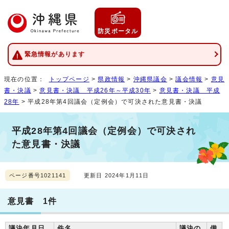
防災ポータル
緊急情報があります
現在の位置：
トップページ
>
県政情報
>
沖縄県議会
>
議会情報
>
意見
書・決議
>
意見書・決議 平成26年～平成30年
>
意見書・決議 平成
28年
> 平成28年第4回議会（定例会）で可決された意見書・決議
平成28年第4回議会（定例会）で可決され
た意見書・決議
ページ番号1021141
更新日 2024年1月11日
意見書 1件
議決年月日
件名
議決の
備