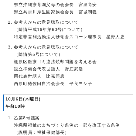
県立沖縄療育園父母の会会長 宮里尚安
県立具志川厚生園家族会会長 宮城朝義
参考人からの意見聴取について
（陳情平成16年第60号について）
特定非営利活動法人珊瑚舎スコーレ理事長 星野人史
参考人からの意見聴取について
（陳情第5号について）
棚原区医療ゴミ違法焼却問題を考える会
設立準備会代表世話人 野底武浩
同代表世話人 比嘉照彦
西原町徳佐田自治会会長 平良ヨシ子
10月6日(木曜日)
午前10時
乙第8号議案
沖縄県福祉のまちづくり条例の一部を改正する条例
（説明員：福祉保健部長）