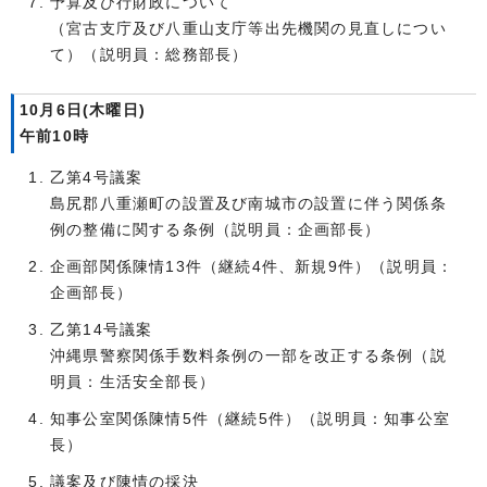
予算及び行財政について
（宮古支庁及び八重山支庁等出先機関の見直しについ
て）（説明員：総務部長）
10月6日(木曜日)
午前10時
乙第4号議案
島尻郡八重瀬町の設置及び南城市の設置に伴う関係条
例の整備に関する条例（説明員：企画部長）
企画部関係陳情13件（継続4件、新規9件）（説明員：
企画部長）
乙第14号議案
沖縄県警察関係手数料条例の一部を改正する条例（説
明員：生活安全部長）
知事公室関係陳情5件（継続5件）（説明員：知事公室
長）
議案及び陳情の採決