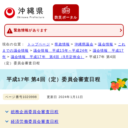
防災ポータル
緊急情報があります
現在の位置：
トップページ
>
県政情報
>
沖縄県議会
>
議会情報
>
これ
までの議会情報
>
議会情報 平成15年～平成24年
>
議会情報 平成17
年
>
議会情報 平成17年 第4回（9月定例会）
> 平成17年 第4回
（定）委員会審査日程
平成17年 第4回（定）委員会審査日程
ページ番号1020998
更新日 2024年1月11日
総務企画委員会審査日程
経済労働委員会審査日程