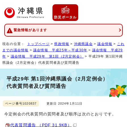
防災ポータル
緊急情報があります
現在の位置：
トップページ
>
県政情報
>
沖縄県議会
>
議会情報
>
これ
までの議会情報
>
議会情報 平成25年～平成30年
>
議会情報 平成29
年
>
議会情報 平成29年 第1回（2月定例会）
> 平成29年 第1回沖縄
県議会（2月定例会）代表質問者及び質問通告
平成29年 第1回沖縄県議会（2月定例会）
代表質問者及び質問通告
ページ番号1020837
更新日 2024年1月11日
今定例会の代表質問の質問者及び順序は次のとおりです。
代表質問通告 （PDF 31.9KB）