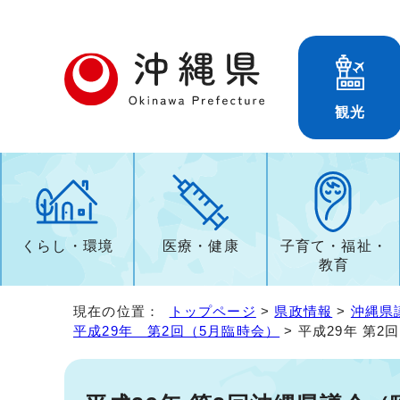
観光
くらし・環境
医療・健康
子育て・福祉・
教育
現在の位置：
トップページ
>
県政情報
>
沖縄県
平成29年 第2回（5月臨時会）
> 平成29年 第