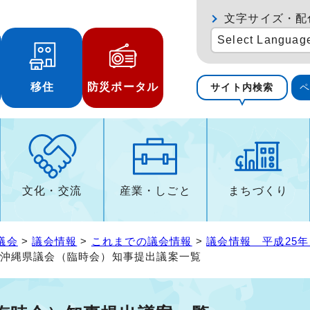
文字サイズ・配
Select Languag
移住
防災ポータル
サイト内検索
文化・交流
産業・しごと
まちづくり
議会
>
議会情報
>
これまでの議会情報
>
議会情報 平成25年
2回沖縄県議会（臨時会）知事提出議案一覧