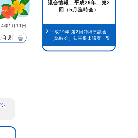
議会情報 平成29年 第2
回（5月臨時会）
4年1月11日
平成29年 第2回沖縄県議会
で印刷
（臨時会）知事提出議案一覧
ビシ