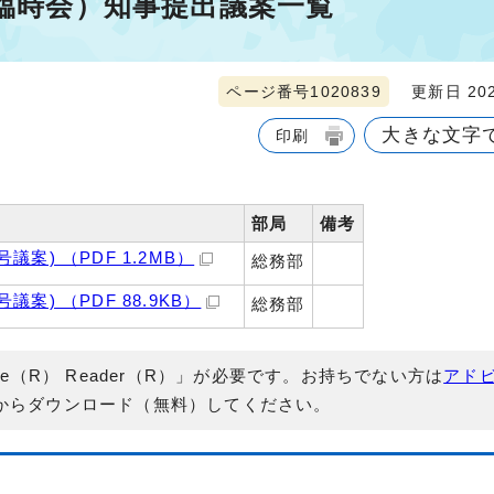
（臨時会）知事提出議案一覧
ページ番号1020839
更新日 202
大きな文字
印刷
部局
備考
案) （PDF 1.2MB）
総務部
案) （PDF 88.9KB）
総務部
e（R） Reader（R）」が必要です。お持ちでない方は
アド
からダウンロード（無料）してください。