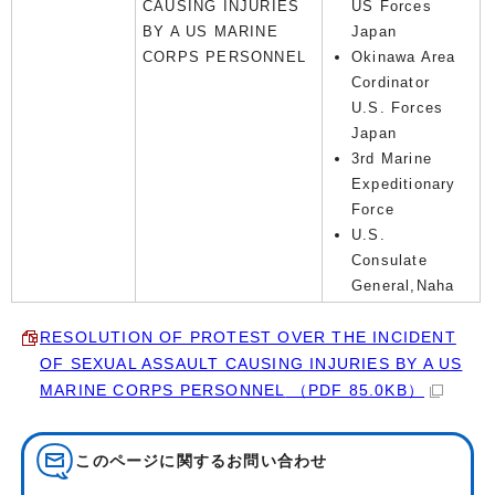
CAUSING INJURIES
US Forces
BY A US MARINE
Japan
CORPS PERSONNEL
Okinawa Area
Cordinator
U.S. Forces
Japan
3rd Marine
Expeditionary
Force
U.S.
Consulate
General,Naha
RESOLUTION OF PROTEST OVER THE INCIDENT
OF SEXUAL ASSAULT CAUSING INJURIES BY A US
MARINE CORPS PERSONNEL
（PDF 85.0KB）
このページに関する
お問い合わせ