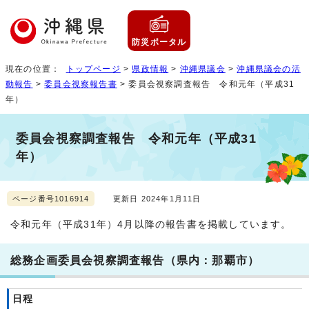
防災ポータル
現在の位置：
トップページ
>
県政情報
>
沖縄県議会
>
沖縄県議会の活
動報告
>
委員会視察報告書
> 委員会視察調査報告 令和元年（平成31
年）
委員会視察調査報告 令和元年（平成31
年）
ページ番号1016914
更新日 2024年1月11日
令和元年（平成31年）4月以降の報告書を掲載しています。
総務企画委員会視察調査報告（県内：那覇市）
日程