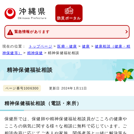
防災ポータル
緊急情報があります
現在の位置：
トップページ
>
医療・健康
>
健康
>
健康相談（健康・精
神保健等）
>
精神保健
> 精神保健福祉相談
精神保健福祉相談
ページ番号1006300
更新日 2024年1月11日
精神保健福祉相談（電話・来所）
保健所では、保健師や精神保健福祉相談員がこころの健康や
こころの病気に関する様々な相談に無料で応じています。ご
相談内容に応じてご本人や家族、関係者等と一緒に解決策を