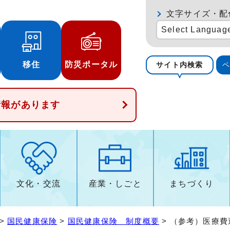
文字サイズ・配
Select Languag
移住
防災ポータル
サイト内検索
情報があります
文化・交流
産業・しごと
まちづくり
>
国民健康保険
>
国民健康保険 制度概要
> （参考）医療