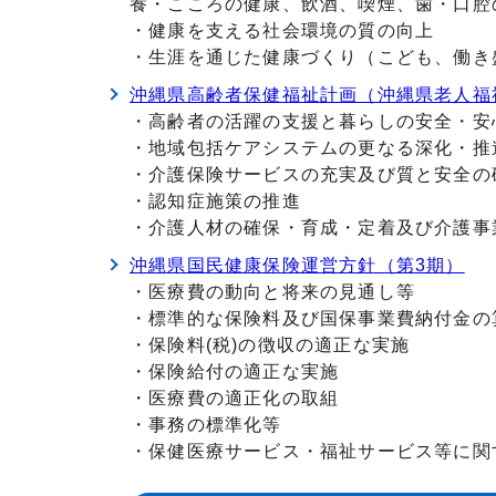
養・こころの健康、飲酒、喫煙、歯・口腔
・健康を支える社会環境の質の向上
・生涯を通じた健康づくり（こども、働き
沖縄県高齢者保健福祉計画（沖縄県老人福
・高齢者の活躍の支援と暮らしの安全・安
・地域包括ケアシステムの更なる深化・推
・介護保険サービスの充実及び質と安全の
・認知症施策の推進
・介護人材の確保・育成・定着及び介護事
沖縄県国民健康保険運営方針（第3期）
・医療費の動向と将来の見通し等
・標準的な保険料及び国保事業費納付金の
・保険料(税)の徴収の適正な実施
・保険給付の適正な実施
・医療費の適正化の取組
・事務の標準化等
・保健医療サービス・福祉サービス等に関