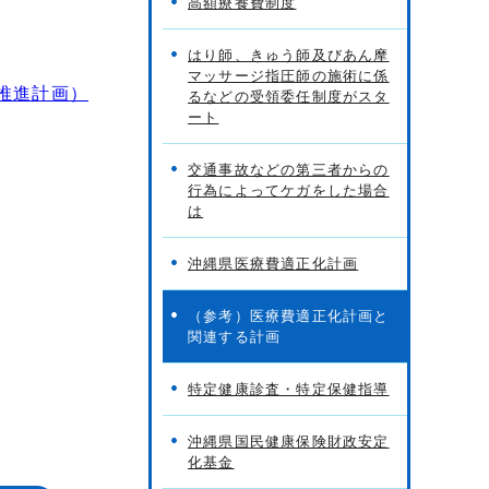
高額療養費制度
はり師、きゅう師及びあん摩
マッサージ指圧師の施術に係
推進計画）
るなどの受領委任制度がスタ
ート
交通事故などの第三者からの
行為によってケガをした場合
は
沖縄県医療費適正化計画
（参考）医療費適正化計画と
関連する計画
特定健康診査・特定保健指導
沖縄県国民健康保険財政安定
化基金