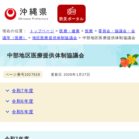
防災ポータル
現在の位置：
トップページ
>
医療・健康
>
医療
>
委員会・協議会・会
議等（医療）
>
地区医療提供体制協議会
> 中部地区医療提供体制協議会
中部地区医療提供体制協議会
ページ番号1027618
更新日 2026年1月27日
令和7年度
令和6年度
令和5年度
令和7年度