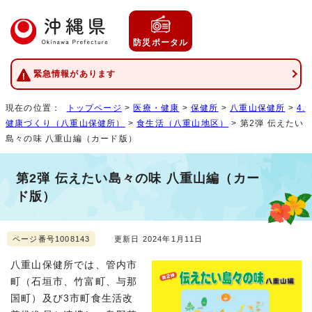
防災ポータル
緊急情報があります
現在の位置：
トップページ
>
医療・健康
>
保健所
>
八重山保健所
>
4.
健康づくり（八重山保健所）
>
食生活（八重山地区）
> 第2弾 伝えたい
島々の味 八重山編（カード版）
第2弾 伝えたい島々の味 八重山編（カー
ド版）
ページ番号1008143
更新日 2024年1月11日
八重山保健所では、管内市
町（石垣市、竹富町、与那
国町）及び3市町食生活改