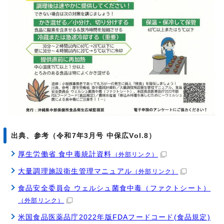
出典、参考（令和7年3月号 中保広Vol.8）
厚生労働省 食中毒統計資料
（外部リンク）
大量調理施設衛生管理マニュアル
（外部リンク）
食品安全委員会 ウェルシュ菌食中毒（ファクトシート）
（外部リンク）
米国食品医薬品庁2022年版FDAフードコード(食品規定)