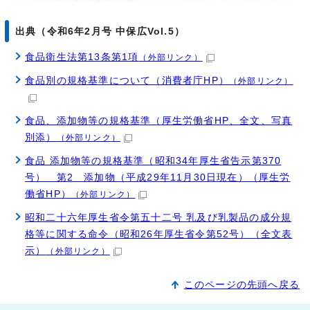
出典（令和6年2月号 中保広Vol.5）
食品衛生法第13条第1項
（外部リンク）
食品別の規格基準について（消費者庁HP）
（外部リンク）
食品、添加物等の規格基準（厚生労働省HP、全文、写真
別添）
（外部リンク）
食品 添加物等の規格基準（昭和34年厚生省告示第370
号） 第2 添加物（平成29年11月30日現在）（厚生労
働省HP）
（外部リンク）
昭和二十六年厚生省令第五十二号 乳及び乳製品の成分規
格等に関する命令（昭和26年厚生省令第52号）（全文表
示）
（外部リンク）
このページの先頭へ戻る