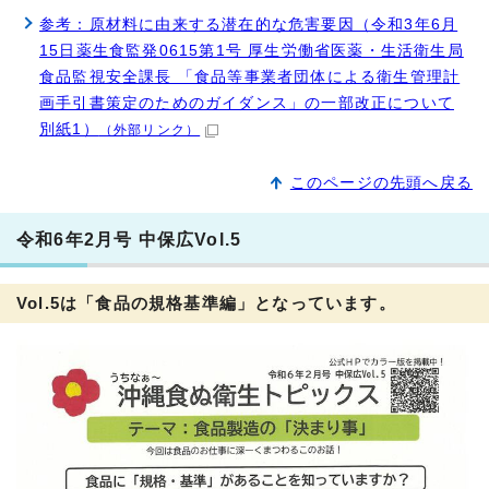
参考：原材料に由来する潜在的な危害要因（令和3年6月
15日薬生食監発0615第1号 厚生労働省医薬・生活衛生局
食品監視安全課長 「食品等事業者団体による衛生管理計
画手引書策定のためのガイダンス」の一部改正について
別紙1）
（外部リンク）
このページの先頭へ戻る
令和6年2月号 中保広Vol.5
Vol.5は「食品の規格基準編」となっています。