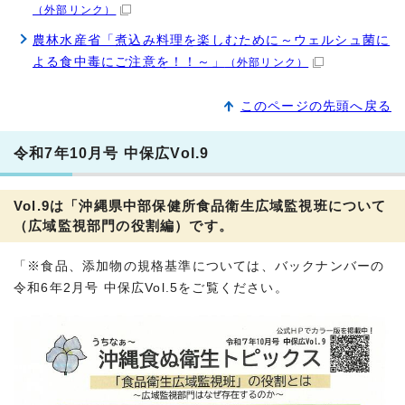
（外部リンク）
農林水産省「煮込み料理を楽しむために～ウェルシュ菌に
よる食中毒にご注意を！！～」
（外部リンク）
このページの先頭へ戻る
令和7年10月号 中保広Vol.9
Vol.9は「沖縄県中部保健所食品衛生広域監視班について
（広域監視部門の役割編）です。
「※食品、添加物の規格基準については、バックナンバーの
令和6年2月号 中保広Vol.5をご覧ください。