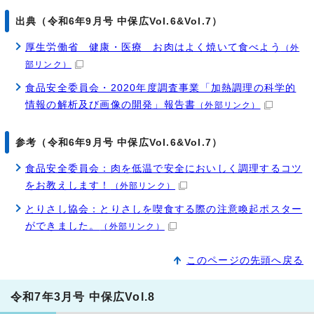
出典（令和6年9月号 中保広Vol.6&Vol.7）
厚生労働省 健康・医療 お肉はよく焼いて食べよう
（外
部リンク）
食品安全委員会・2020年度調査事業「加熱調理の科学的
情報の解析及び画像の開発」報告書
（外部リンク）
参考（令和6年9月号 中保広Vol.6&Vol.7）
食品安全委員会：肉を低温で安全においしく調理するコツ
をお教えします！
（外部リンク）
とりさし協会：とりさしを喫食する際の注意喚起ポスター
ができました。
（外部リンク）
このページの先頭へ戻る
令和7年3月号 中保広Vol.8