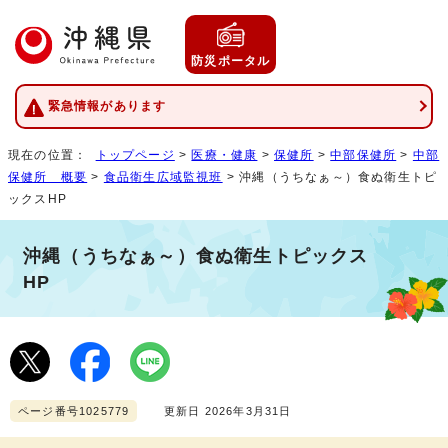
防災ポータル
緊急情報があります
現在の位置：
トップページ
>
医療・健康
>
保健所
>
中部保健所
>
中部
保健所 概要
>
食品衛生広域監視班
> 沖縄（うちなぁ～）食ぬ衛生トピ
ックスHP
沖縄（うちなぁ～）食ぬ衛生トピックス
HP
ページ番号1025779
更新日 2026年3月31日