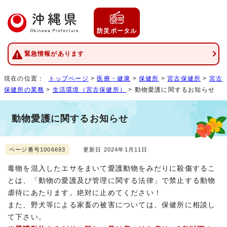
防災ポータル
緊急情報があります
現在の位置：
トップページ
>
医療・健康
>
保健所
>
宮古保健所
>
宮古
保健所の業務
>
生活環境（宮古保健所）
> 動物愛護に関するお知らせ
動物愛護に関するお知らせ
ページ番号1006693
更新日 2024年1月11日
毒物を混入したエサをまいて愛護動物をみだりに殺傷するこ
とは、「動物の愛護及び管理に関する法律」で禁止する動物
虐待にあたります。絶対に止めてください！
また、野犬等による家畜の被害については、保健所に相談し
て下さい。