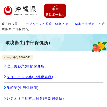
防災ポータル
現在の位置：
トップページ
>
医療・健康
>
衛生・薬事
>
生活衛生
> 環
境衛生(中部保健所)
環境衛生(中部保健所)
ページ番号1006642
理・美容業(中部保健所)
クリーニング業(中部保健所)
旅館業(中部保健所)
レジオネラ症防止対策(中部保健所)