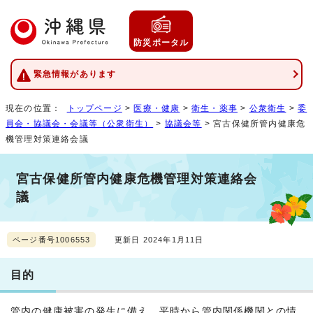
防災ポータル
緊急情報があります
現在の位置：
トップページ
>
医療・健康
>
衛生・薬事
>
公衆衛生
>
委
員会・協議会・会議等（公衆衛生）
>
協議会等
> 宮古保健所管内健康危
機管理対策連絡会議
宮古保健所管内健康危機管理対策連絡会
議
ページ番号1006553
更新日 2024年1月11日
目的
管内の健康被害の発生に備え、平時から管内関係機関との情