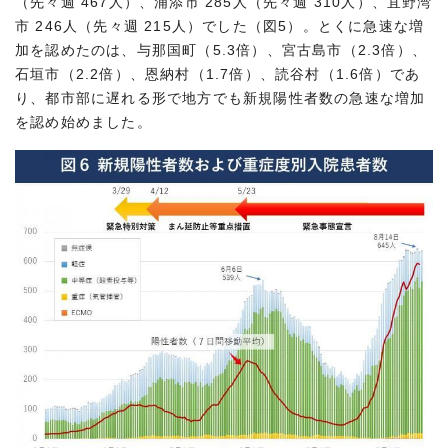
（先々週 467人）、浦添市 285人（先々週 310人）、宜野湾
市 246人（先々週 215人）でした（図5）。とくに急速な増
加を認めたのは、与那国町（5.3倍）、宮古島市（2.3倍）、
石垣市（2.2倍）、恩納村（1.7倍）、読谷村（1.6倍）であ
り、都市部に遅れる形で地方でも新規陽性者数の急速な増加
を認め始めました。