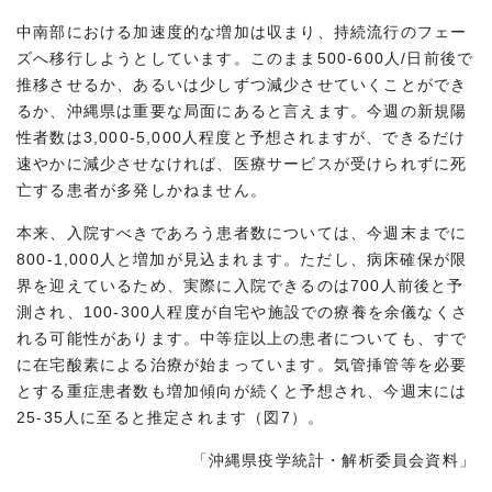
中南部における加速度的な増加は収まり、持続流行のフェー
ズへ移行しようとしています。このまま500-600人/日前後で
推移させるか、あるいは少しずつ減少させていくことができ
るか、沖縄県は重要な局面にあると言えます。今週の新規陽
性者数は3,000-5,000人程度と予想されますが、できるだけ
速やかに減少させなければ、医療サービスが受けられずに死
亡する患者が多発しかねません。
本来、入院すべきであろう患者数については、今週末までに
800-1,000人と増加が見込まれます。ただし、病床確保が限
界を迎えているため、実際に入院できるのは700人前後と予
測され、100-300人程度が自宅や施設での療養を余儀なくさ
れる可能性があります。中等症以上の患者についても、すで
に在宅酸素による治療が始まっています。気管挿管等を必要
とする重症患者数も増加傾向が続くと予想され、今週末には
25-35人に至ると推定されます（図7）。
「沖縄県疫学統計・解析委員会資料」