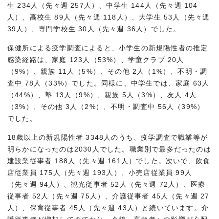
生 234人（先々週 257人）、中学生 144人（先々週 104
人）、高校生 89人（先々週 118人）、大学生 53人（先々週
39人）、専門学校生 30人（先々週 36人）でした。
保健所による疫学調査によると、小学生の新規陽性者の推定
感染経路は、家庭 123人（53%）、学童クラブ 20人
（9%）、親族 11人（5%）、その他 2人（1%）、不明・調
査中 78人（33%）でした。同様に、中学生では、家庭 63人
（44%）、塾 13人（9%）、親族 5人（3%）、友人 4人
（3%）、その他 3人（2%）、不明・調査中 56人（39%）
でした。
18歳以上の新規陽性者 3348人のうち、疫学調査で職業等が
明らかになったのは2030人でした。職業別で最多だったのは
建設業従事者 188人（先々週 161人）でした。次いで、飲食
店従業員 175人（先々週 193人）、小売店従業員 99人
（先々週 94人）、観光従事者 52人（先々週 72人）、医療
従事者 52人（先々週 75人）、介護従事者 45人（先々週 27
人）、保育従事者 45人（先々週 43人）と続いています。介