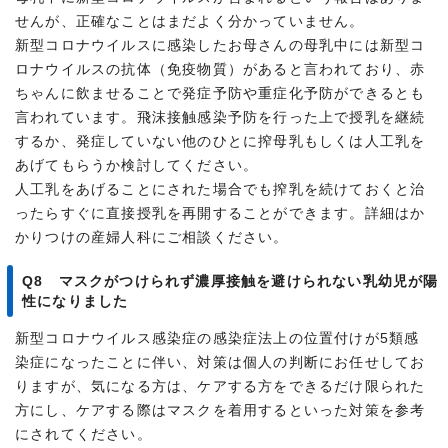
せんが、正確なことはまだよく分かっていません。
新型コロナウイルスに感染したお母さんの母乳中には新型コ
ロナウイルスの抗体（免疫物質）があると言われており、赤
ちゃんに飲ませることで発症予防や重症化予防ができるとも
言われています。飛沫接触感染予防を行った上で授乳を継続
するか、発症していない他のひとに搾母乳もしくは人工乳を
あげてもらうか検討してください。
人工乳をあげることにされた場合でも搾乳を続けておくと治
ったらすぐに直接授乳を再開することができます。詳細はか
かりつけの産婦人科にご相談ください。
Q8 マスクがつけられず濃厚接触を避けられない乳幼児が陽
性になりました
新型コロナウイルス感染症の感染症法上の位置付けが5類感
染症になったことに伴い、対策は個人の判断にお任せしてお
りますが、気になる方は、ケアする方をできるだけ限られた
方にし、ケアする際はマスクを着用するといった対策を参考
にされてください。