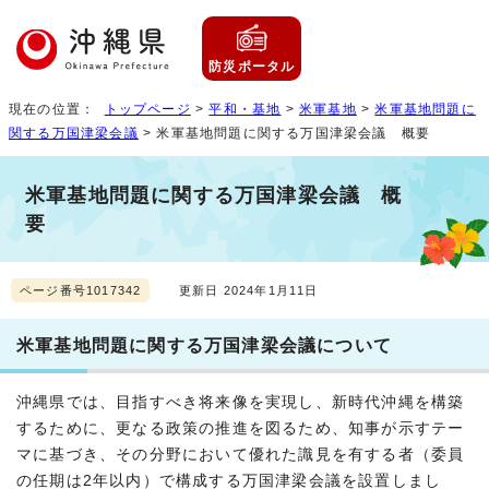
防災ポータル
現在の位置：
トップページ
>
平和・基地
>
米軍基地
>
米軍基地問題に
関する万国津梁会議
> 米軍基地問題に関する万国津梁会議 概要
米軍基地問題に関する万国津梁会議 概
要
ページ番号1017342
更新日 2024年1月11日
米軍基地問題に関する万国津梁会議について
沖縄県では、目指すべき将来像を実現し、新時代沖縄を構築
するために、更なる政策の推進を図るため、知事が示すテー
マに基づき、その分野において優れた識見を有する者（委員
の任期は2年以内）で構成する万国津梁会議を設置しまし