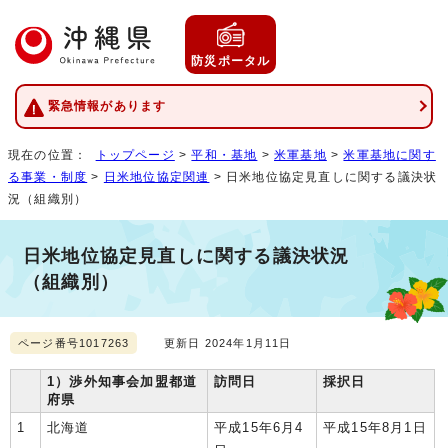
防災ポータル
緊急情報があります
現在の位置：
トップページ
>
平和・基地
>
米軍基地
>
米軍基地に関す
る事業・制度
>
日米地位協定関連
> 日米地位協定見直しに関する議決状
況（組織別）
日米地位協定見直しに関する議決状況
（組織別）
ページ番号1017263
更新日 2024年1月11日
1）渉外知事会加盟都道
訪問日
採択日
府県
1
北海道
平成15年6月4
平成15年8月1日