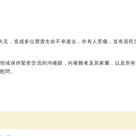
樓發生火災，造成多位寶貴生命不幸逝去，亦有人受傷，並有居
等領域保持緊密交流的沖繩縣，向罹難者及其家屬，以及所有
的慰問。