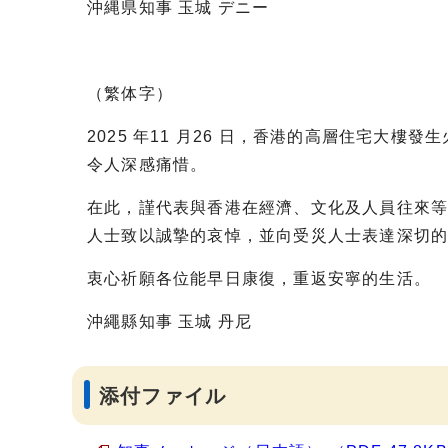
沖縄県知事 玉城 デニー
（繁体字）
2025 年11 月26 日，香港的高層住宅大
令人深感痛惜。
在此，謹代表與香港在經濟、文化及人員往來
人士致以誠摯的哀悼，並向受災人士表達深切
衷心祈願各位能早日康復，重返安寧的生活。
沖繩縣知事 玉城 丹尼
添付ファイル