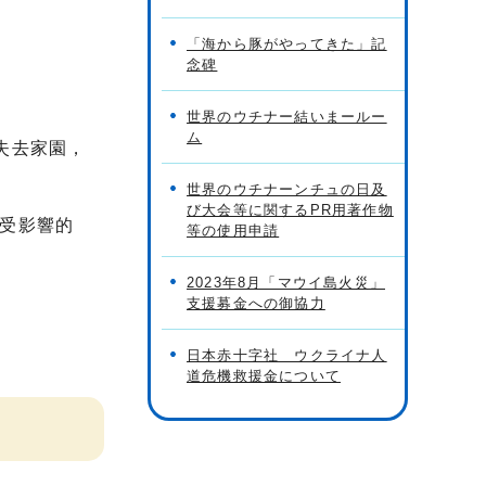
「海から豚がやってきた」記
念碑
世界のウチナー結いまールー
ム
民失去家園，
世界のウチナーンチュの日及
び大会等に関するPR用著作物
受影響的
等の使用申請
2023年8月「マウイ島火災」
支援募金への御協力
日本赤十字社 ウクライナ人
道危機救援金について