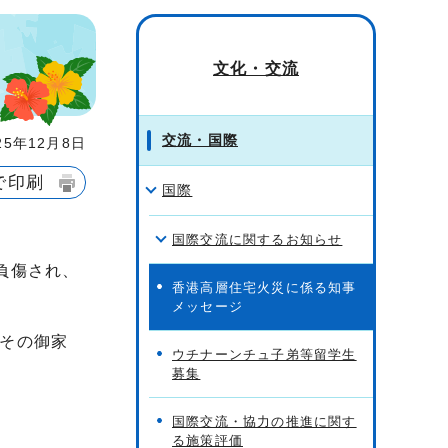
文化・交流
交流・国際
5年12月8日
で印刷
国際
国際交流に関するお知らせ
、負傷され、
香港高層住宅火災に係る知事
メッセージ
その御家
ウチナーンチュ子弟等留学生
募集
国際交流・協力の推進に関す
る施策評価