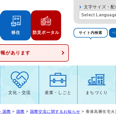
文字サイズ・配
Select Languag
移住
防災ポータル
サイト内検索
情報があります
文化・交流
産業・しごと
まちづくり
・国際
>
国際
>
国際交流に関するお知らせ
> 香港高層住宅