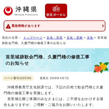
防災ポータル
緊急情報があります
現在の位置：
トップページ
>
文化・交流
>
文化・芸術
>
文化
> 首里城
跡歓会門櫓、久慶門櫓の修復工事のお知らせ
首里城跡歓会門櫓、久慶門櫓の修復工事
のお知らせ
ページ番号1035760
更新日 2026年4月7日
沖縄県教育庁文化財課では、下記の日程で歓会門櫓と久慶
門櫓の修復工事を実施します。
首里城公園ご来園のみなさまには、ご不便をおかけする場
合もありますが、ご理解・ご協力をお願いいたします。