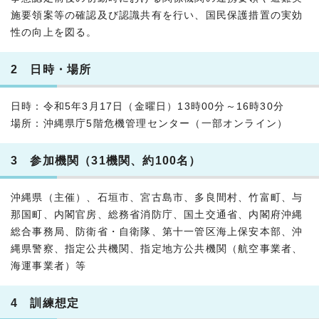
施要領案等の確認及び認識共有を行い、国民保護措置の実効
性の向上を図る。
2 日時・場所
日時：令和5年3月17日（金曜日）13時00分～16時30分
場所：沖縄県庁5階危機管理センター（一部オンライン）
3 参加機関（31機関、約100名）
沖縄県（主催）、石垣市、宮古島市、多良間村、竹富町、与
那国町、内閣官房、総務省消防庁、国土交通省、内閣府沖縄
総合事務局、防衛省・自衛隊、第十一管区海上保安本部、沖
縄県警察、指定公共機関、指定地方公共機関（航空事業者、
海運事業者）等
4 訓練想定