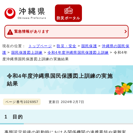
防災ポータル
緊急情報があります
現在の位置：
トップページ
>
防災・安全
>
国民保護
>
沖縄県の国民保
護
>
国民保護図上訓練
>
令和4年度沖縄県国民保護図上訓練
> 令和4年
度沖縄県国民保護図上訓練の実施結果
令和4年度沖縄県国民保護図上訓練の実施
結果
ページ番号1026957
更新日 2024年2月7日
1 目的
事態認定前後の初動時における関係機関の連携要領や避難実