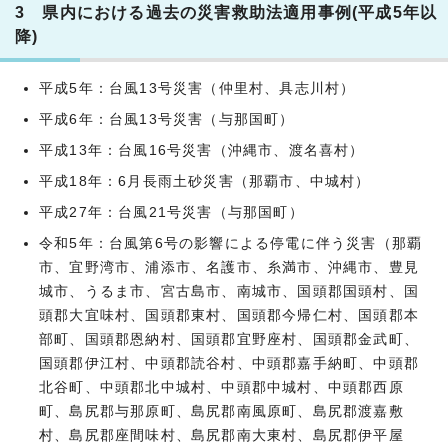
3 県内における過去の災害救助法適用事例(平成5年以
降)
平成5年：台風13号災害（仲里村、具志川村）
平成6年：台風13号災害（与那国町）
平成13年：台風16号災害（沖縄市、渡名喜村）
平成18年：6月長雨土砂災害（那覇市、中城村）
平成27年：台風21号災害（与那国町）
令和5年：台風第6号の影響による停電に伴う災害（那覇
市、宜野湾市、浦添市、名護市、糸満市、沖縄市、豊見
城市、うるま市、宮古島市、南城市、国頭郡国頭村、国
頭郡大宜味村、国頭郡東村、国頭郡今帰仁村、国頭郡本
部町、国頭郡恩納村、国頭郡宜野座村、国頭郡金武町、
国頭郡伊江村、中頭郡読谷村、中頭郡嘉手納町、中頭郡
北谷町、中頭郡北中城村、中頭郡中城村、中頭郡西原
町、島尻郡与那原町、島尻郡南風原町、島尻郡渡嘉敷
村、島尻郡座間味村、島尻郡南大東村、島尻郡伊平屋