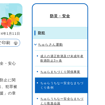
防災・安全
防犯
4年1月11日
で印刷
ちゅらさん運動
成人の適正飲酒及び未成年者
飲酒防止3ヶ条
全・安心
ちゅらまちづくり関係事業
の防止に関
ちゅらうちなー安全なまちづ
は、犯罪被
くり条例
援」の章
ちゅらうちなー安全なまちづ
くり推進会議