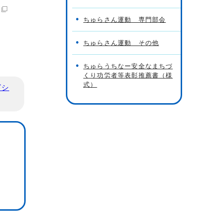
ちゅらさん運動 専門部会
ちゅらさん運動 その他
ちゅらうちなー安全なまちづ
くり功労者等表彰推薦書（様
式）
ビシ