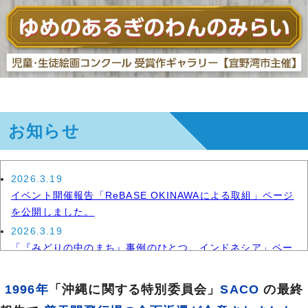
お知らせ
2026.3.19
イベント開催報告「ReBASE OKINAWAによる取組」ページ
を公開しました。
2026.3.19
「『みどりの中のまち』事例のひとつ。インドネシア」ペー
ジを公開しました。
2025.3.19
1996年
「沖縄に関する特別委員会」
SACO
の最終
イベント開催報告「普天間未来予想図パネル展」ページを公