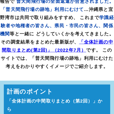
報告で
普天間飛行場の全面返還が合意されました。
開しました。
「普天間飛行場の跡地」利用にむけて
…沖縄県と宜
2025.3.19
「『みどりの中のまち』事例のひとつ。フィリピン」ページ
野湾市は共同で取り組みをすすめ、
これまで
学識経
を公開しました。
験者や地権者の皆さん、県民・市民の皆さん、関係
2024.3.18
機関
等と一緒に
どうしていくかを考えてきました。
「『緑の中のまち』事例のひとつ。ドイツ２」ページを公開
しました。
その調査結果をまとめた最新版が、
「全体計画の中
2024.3.18
間取りまとめ(第2回)」（2022年7月）
です。
この
イベント開催報告「普天間未来予想図パネル展」ページを公
サイトでは、「普天間飛行場の跡地」利用にむけた
開しました。
考えをわかりやすくイメージでご紹介します。
2024.1.9
イベント開催告知「普天間未来予想図パネル展開催案内」を
公開しました。
2023.3.1
計画のポイント
イベント開催報告「普天間飛行場跡地利用県民フォーラム開
催報告」ページを公開しました。
「全体計画の中間取りまとめ（第2回）」か
2022.8.15
ら
「全体計画の中間取りまとめ（第2回）」のプロモーション