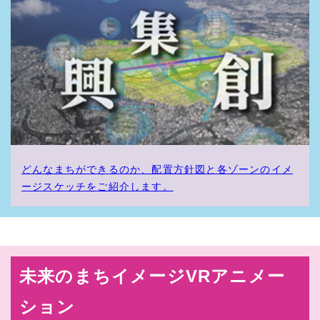
2017.3.30
英語ページを公開しました。
2016.7.14
普天間未来予想図 VR編 vol.02（北側エリア）公開しま
した。
2016.3.31
普天間飛行場跡地 未来予想図サイトがリニューアルしまし
た。
どんなまちができるのか、配置方針図と各ゾーンのイメ
ージスケッチをご紹介します。
未来のまちイメージVRアニメー
ション