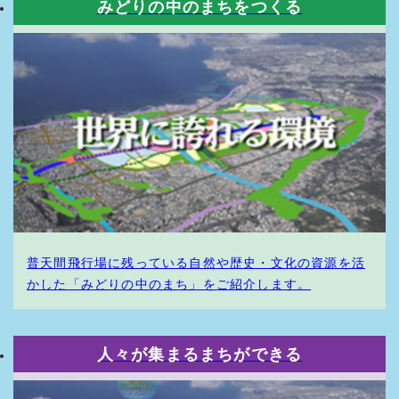
みどりの中のまちをつくる
のアンケートによる「みんなの声から」ページを公開しまし
た。
2018.12.12
「緑の中のまちづくり」ページを公開しました。
2018.7.20
「『緑の中のまち』事例のひとつ。シンガポール」ページを
公開しました。
2018.7.20
「ゆめのあるぎのわんのみらい 児童・生徒絵画コンクール
受賞作ギャラリー」ページを公開しました。
2018.1.19
普天間飛行場に残っている自然や歴史・文化の資源を活
「模型で見るむかしの風景」ページを公開しました。
かした「みどりの中のまち」をご紹介します。
2017.10.23
普天間未来予想図 VR編 vol.03（南側エリア）公開しま
した。
人々が集まるまちができる
2017.3.30
「まちまーい」ページを公開しました。