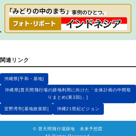
関連リンク
沖縄県[平和・基地]
沖縄県[普天間飛行場の跡地利用に向けた「全体計画の中間取
りまとめ(第2回)」]
宜野湾市[基地政策部]
沖縄21世紀ビジョン
© 普天間飛行場跡地 未来予想図