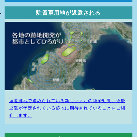
ビデオを公開しました。
駐留軍用地が返還される
2022.2.10
イベント開催報告「普天間未来予想図パネル展」ページを公
開しました。
2021.2.26
普天間未来予想図 vol.04 「みどりの中のまちづくり」イメ
ージを公開しました。
2021.2.25
イベント開催報告「「こども霞が関見学デー」への出展」ペ
ージを公開しました。
2021.2.25
「『緑の中のまち』事例のひとつ。ドイツ」ページを公開し
ました。
返還跡地で進められている新しいまちの経済効果、今後
2019.4.8
返還が予定されている跡地に期待されていることをご紹
「『緑の中のまち』事例のひとつ。オーストラリア」ページ
介します。
を公開しました。
2019.3.8
2018年8月と10月に開催した普天間未来予想図体験イベント