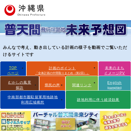
みんなで考え、動き出している計画の様子を動画でご覧いただ
けるサイトです
TOP
未来のまち
計画のポイント
ページ
イメージPV
「全体計画の中間取りまとめ（第2回）」
むかしの風景
English
県民の声
関連リンク
探訪
(pamphlet)
中南部都市圏駐留軍用地跡地
跡地利用に伴う経済効果
利用広域構想